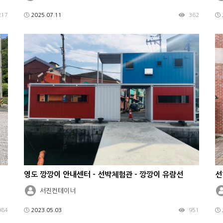
217
2025.07.11
362
영도 깡깡이 안내센터 - 선박체험관 - 깡깡이 유람선
선
서진컨테이너
984
2023.05.03
951