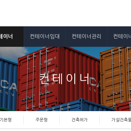
테이너
컨테이너임대
컨테이너관리
컨테이
컨테이너
기본형
주문형
건축허가
가설건축