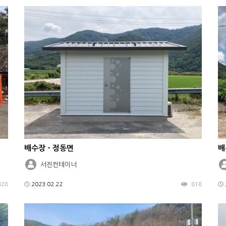
배수장 - 정동면
배
서진컨테이너
028
2023.02.22
818